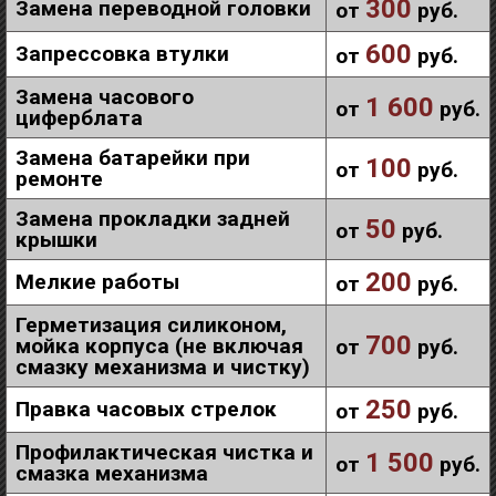
300
Замена переводной головки
от
руб.
600
Запрессовка втулки
от
руб.
Замена часового
1 600
от
руб.
циферблата
Замена батарейки при
100
от
руб.
ремонте
Замена прокладки задней
50
от
руб.
крышки
200
Мелкие работы
от
руб.
Герметизация силиконом,
700
мойка корпуса (не включая
от
руб.
смазку механизма и чистку)
250
Правка часовых стрелок
от
руб.
Профилактическая чистка и
1 500
от
руб.
смазка механизма