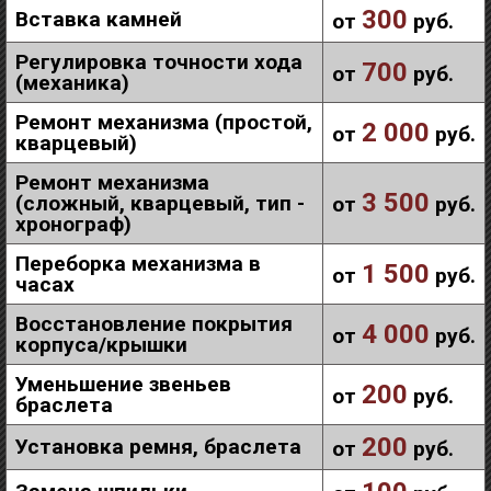
300
Вставка камней
от
руб.
Регулировка точности хода
700
от
руб.
(механика)
Ремонт механизма (простой,
2 000
от
руб.
кварцевый)
Ремонт механизма
3 500
(сложный, кварцевый, тип -
от
руб.
хронограф)
Переборка механизма в
1 500
от
руб.
часах
Восстановление покрытия
4 000
от
руб.
корпуса/крышки
Уменьшение звеньев
200
от
руб.
браслета
200
Установка ремня, браслета
от
руб.