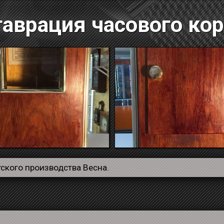
аврация часового ко
тского производства Весна.