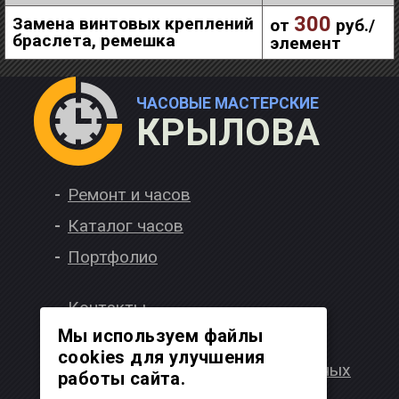
300
Замена винтовых креплений
от
руб./
браслета, ремешка
элемент
ЧАСОВЫЕ МАСТЕРСКИЕ
КРЫЛОВА
Ремонт и часов
Каталог часов
Портфолио
Контакты
Мы используем файлы
Вакансии
cookies для улучшения
Политика обработки персональных
работы сайта.
данных