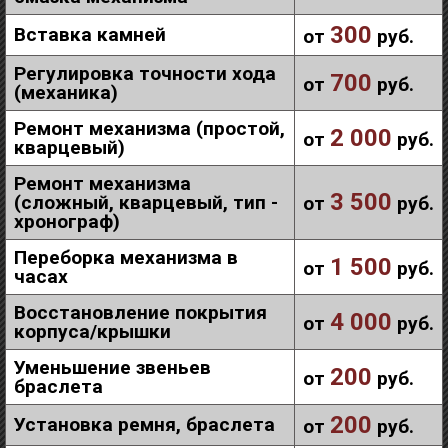
300
Вставка камней
от
руб.
Регулировка точности хода
700
от
руб.
(механика)
Ремонт механизма (простой,
2 000
от
руб.
кварцевый)
Ремонт механизма
3 500
(сложный, кварцевый, тип -
от
руб.
хронограф)
Переборка механизма в
1 500
от
руб.
часах
Восстановление покрытия
4 000
от
руб.
корпуса/крышки
Уменьшение звеньев
200
от
руб.
браслета
200
Установка ремня, браслета
от
руб.