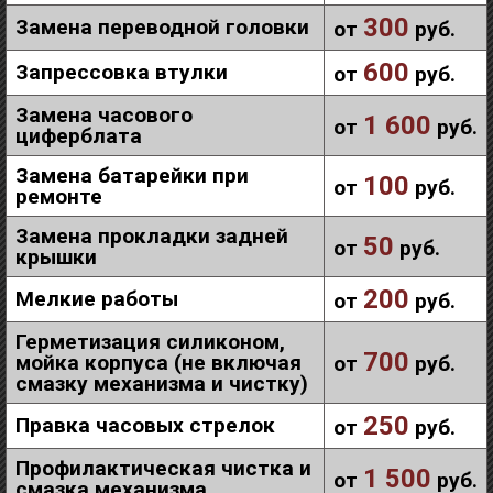
300
Замена переводной головки
от
руб.
600
Запрессовка втулки
от
руб.
Замена часового
1 600
от
руб.
циферблата
Замена батарейки при
100
от
руб.
ремонте
Замена прокладки задней
50
от
руб.
крышки
200
Мелкие работы
от
руб.
Герметизация силиконом,
700
мойка корпуса (не включая
от
руб.
смазку механизма и чистку)
250
Правка часовых стрелок
от
руб.
Профилактическая чистка и
1 500
от
руб.
смазка механизма