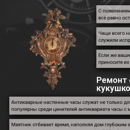
С появлением
всё равно ос
Чаще всего н
служили испр
Если же ваши
приносите их
Ремонт 
кукушк
Антикварные настенные часы служат не только для
популярны среди ценителей антиквариата часы с 
Маятник отбивает время, наполняя дом глубоким 