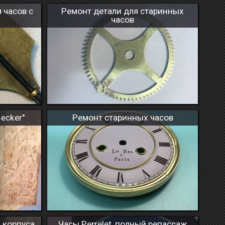
 часов с
Ремонт детали для старинных
часов
ecker"
Ремонт старинных часов
я корпуса
Часы Perrelet, полный репассаж