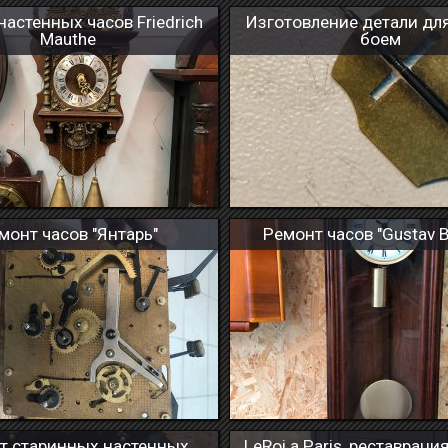
настенных часов Friedrich
Изготовление детали для
Mauthe
боем
монт часов "Янтарь"
Ремонт часов "Gustav B
т старинных настенных
LeRoi a Paris, реставраци