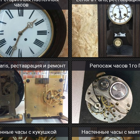
часов
aris, реставрация и ремонт
Репосаж часов 1го 
енные часы с кукушкой
Настенные часы с мая