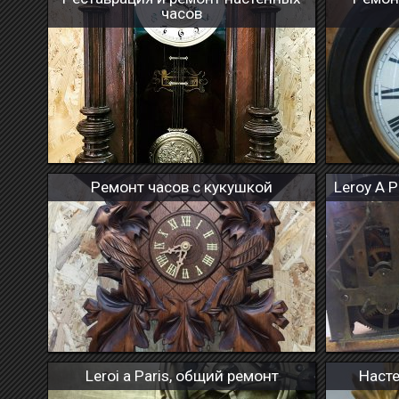
часов
Ремонт часов с кукушкой
Leroy A P
Leroi a Paris, общий ремонт
Наст