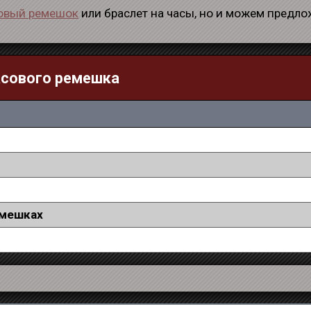
овый ремешок
или браслет на часы, но и можем предл
асового ремешка
емешках
а