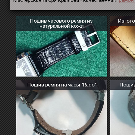
Мастерская Игоря Крылова - качественный
ремонт
Пошив часового ремня из
Изгото
натуральной кожи
Пошив ремня на часы "Rado"
Пошив