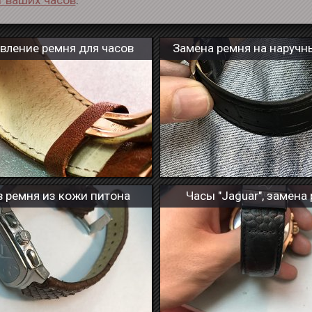
 ваших часов
.
вление ремня для часов
Замена ремня на наручн
 ремня из кожи питона
Часы "Jaguar", замена